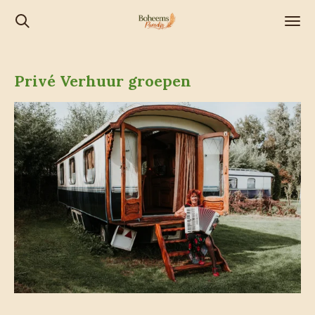
Ga
direct
naar
de
Privé Verhuur groepen
hoofdinhoud