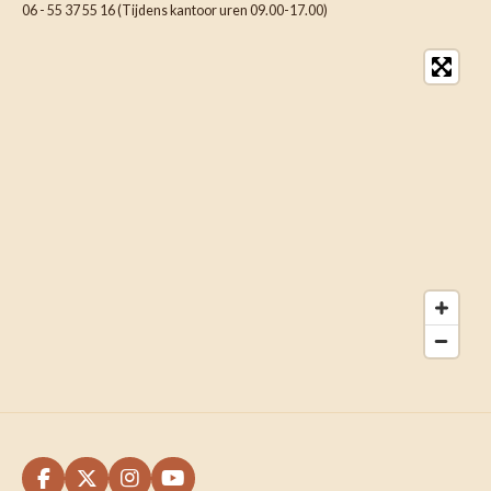
06 - 55 37 55 16 (Tijdens kantoor uren 09.00-17.00)
F
X
I
Y